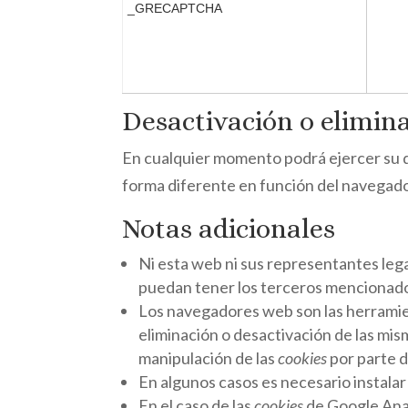
_GRECAPTCHA
Desactivación o elimin
En cualquier momento podrá ejercer su de
forma diferente en función del navegad
Notas adicionales
Ni esta web ni sus representantes lega
puedan tener los terceros mencionados
Los navegadores web son las herrami
eliminación o desactivación de las mis
manipulación de las
cookies
por parte 
En algunos casos es necesario instala
En el caso de las
cookies
de Google Anal